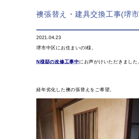
襖張替え・建具交換工事(堺市
2021.04.23
堺市中区にお住まいのI様。
N様邸の改修工事中
にお声がけいただきました
経年劣化した襖の張替えをご希望。