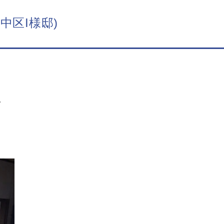
中区I様邸)
。