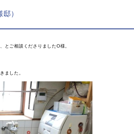
様邸）
、とご相談くださりましたO様。
きました。