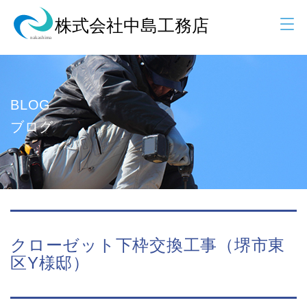
BLOG
ブログ
クローゼット下枠交換工事（堺市東
区Y様邸）