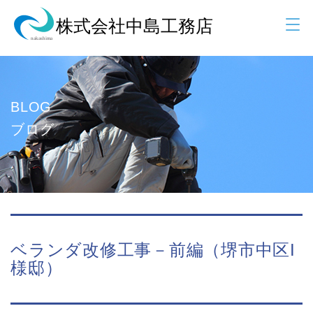
BLOG
ブログ
ベランダ改修工事－前編（堺市中区I
様邸）