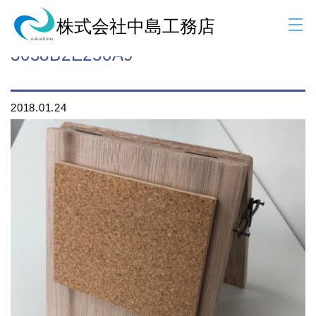
31B0E69C-8987-42E4-873B-
3038B2E250A9
2018.01.24