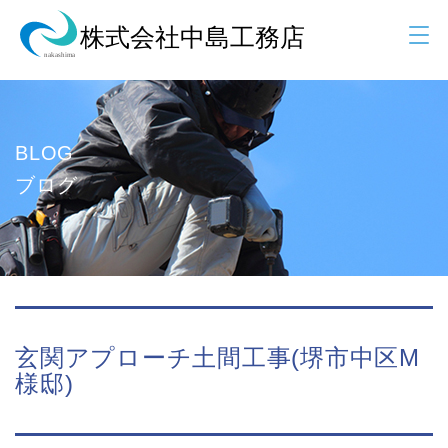
BLOG
ブログ
玄関アプローチ土間工事(堺市中区M
様邸)