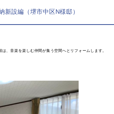
納新設編（堺市中区N様邸）
階は、音楽を楽しむ仲間が集う空間へとリフォームします。