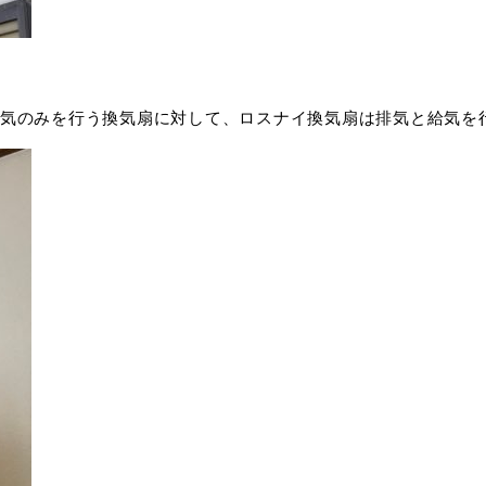
気のみを行う換気扇に対して、ロスナイ換気扇は排気と給気を