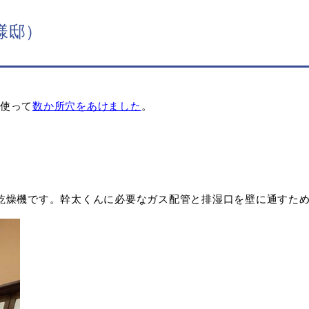
様邸）
使って
数か所穴をあけました
。
乾燥機です。幹太くんに必要なガス配管と排湿口を壁に通すた