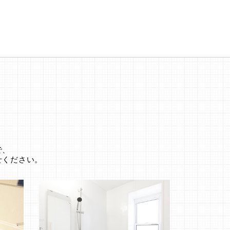
。
で、
せください。