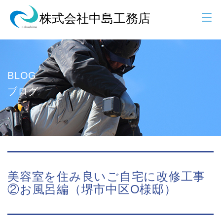
BLOG
ブログ
美容室を住み良いご自宅に改修工事
②お風呂編（堺市中区O様邸）