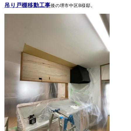
吊り戸棚移動工事
後の堺市中区B様邸。