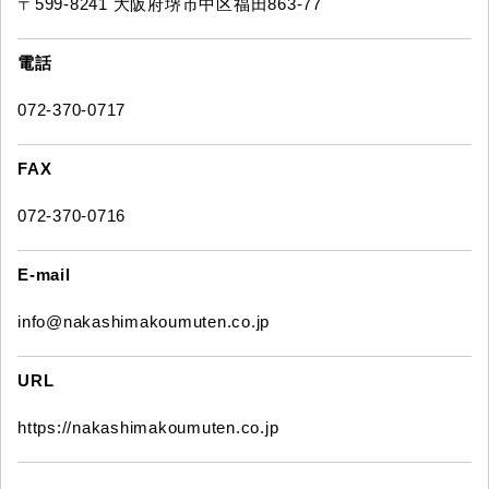
〒599-8241 大阪府堺市中区福田863-77
電話
072-370-0717
FAX
072-370-0716
E-mail
info@nakashimakoumuten.co.jp
URL
https://nakashimakoumuten.co.jp