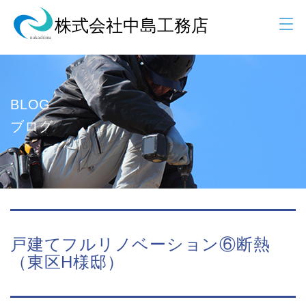
BLOG
ブログ
戸建てフルリノベーション⑥断熱
（東区H様邸）