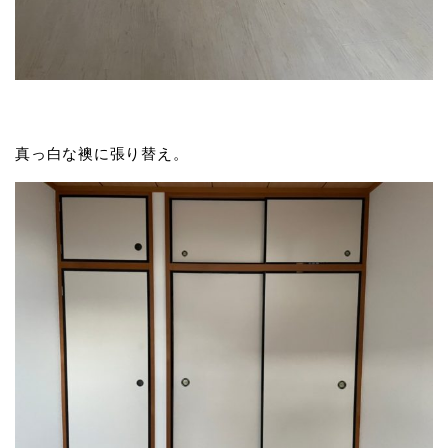
真っ白な襖に張り替え。