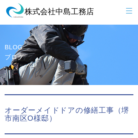
BLOG
ブログ
オーダーメイドドアの修繕工事（堺
市南区O様邸）