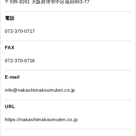
〒599-8241 大阪府堺市中区福田863-77
電話
072-370-0717
FAX
072-370-0716
E-mail
info@nakashimakoumuten.co.jp
URL
https://nakashimakoumuten.co.jp