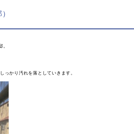
邸）
邸。
しっかり汚れを落としていきます。