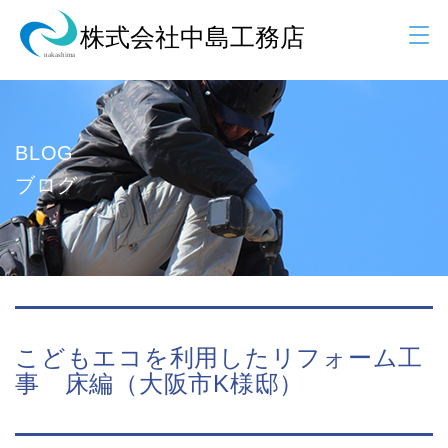
BLOG
ブログ
こどもエコを利用したリフォーム工
事 床編（大阪市K様邸）