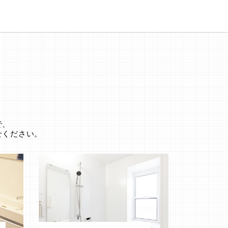
。
で、
せください。