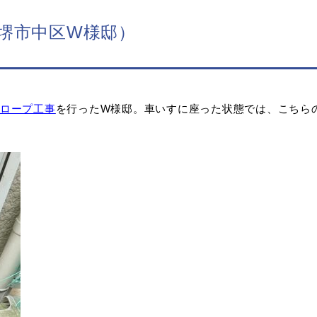
堺市中区W様邸）
ロープ工事
を行ったW様邸。車いすに座った状態では、こちら