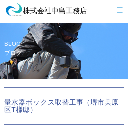
BLOG
ブログ
量水器ボックス取替工事（堺市美原
区T様邸）