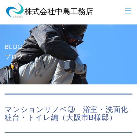
BLOG
ブログ
マンションリノベ③ 浴室・洗面化
粧台・トイレ編（大阪市B様邸）