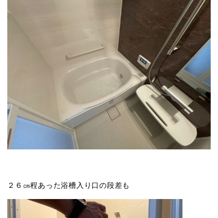
２６㎝程あった浴槽入り口の段差も