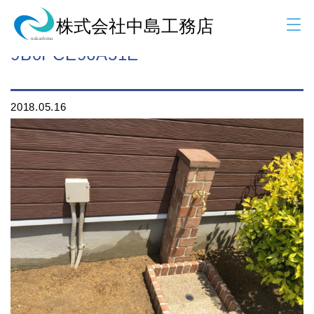
9CE7CE91-6FAE-494D-9913-
9B0FCE96A51E
2018.05.16