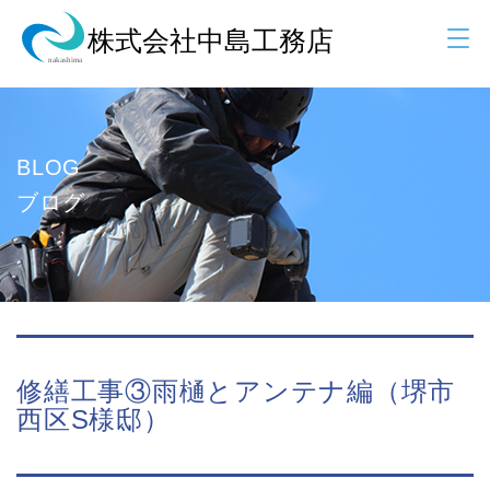
BLOG
ブログ
修繕工事③雨樋とアンテナ編（堺市
西区S様邸）