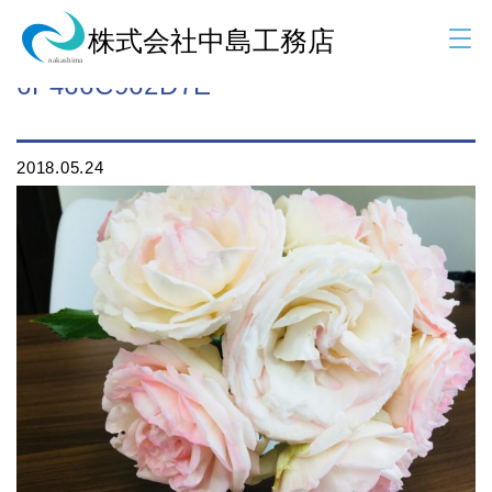
C342C202-5A79-4500-A804-
6F466C962D7E
2018.05.24