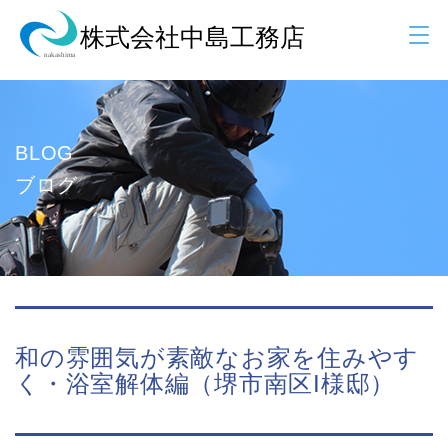
BLOG
ブログ
和の雰囲気が素敵なお家を住みやす
く・浴室解体編（堺市南区I様邸）