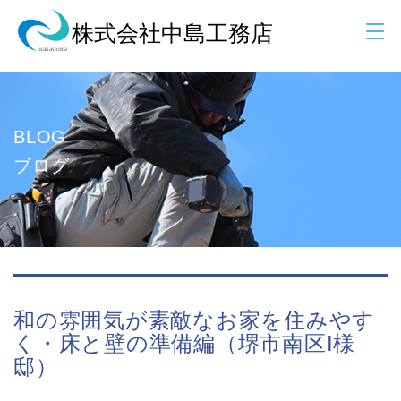
BLOG
ブログ
和の雰囲気が素敵なお家を住みやす
く・床と壁の準備編（堺市南区I様
邸）