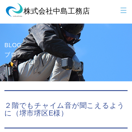
BLOG
ブログ
２階でもチャイム音が聞こえるよう
に（堺市堺区E様）