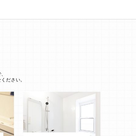
。
で、
せください。