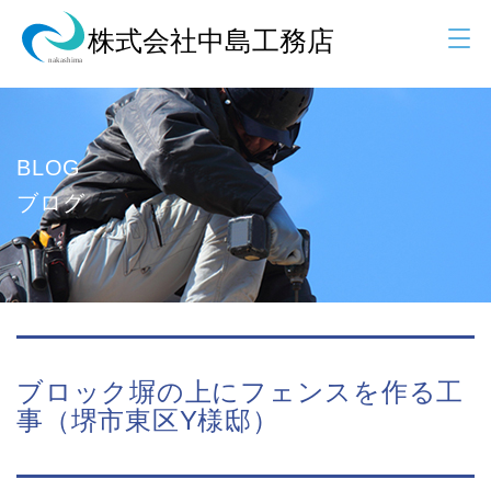
BLOG
ブログ
ブロック塀の上にフェンスを作る工
事（堺市東区Y様邸）