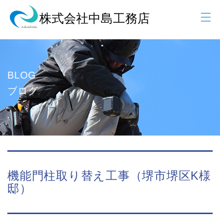
BLOG
ブログ
機能門柱取り替え工事（堺市堺区K様
邸）