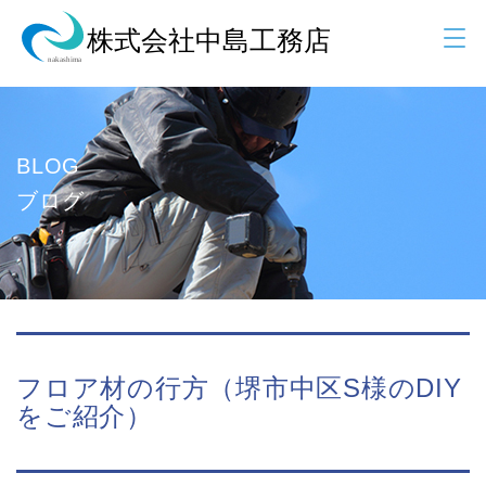
BLOG
ブログ
フロア材の行方（堺市中区S様のDIY
をご紹介）