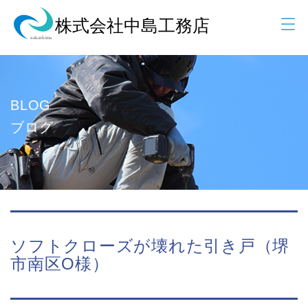
BLOG
ブログ
ソフトクローズが壊れた引き戸（堺
市南区O様）