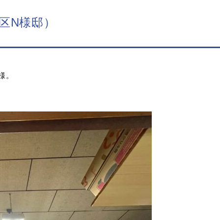
区N様邸）
様。