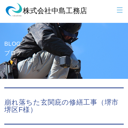
BLOG
ブログ
崩れ落ちた玄関庇の修繕工事（堺市
堺区F様）