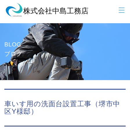
BLOG
ブログ
車いす用の洗面台設置工事（堺市中
区Y様邸）