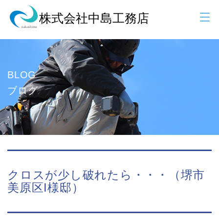
BLOG
ブログ
クロスが少し破れたら・・・（堺市
美原区I様邸）