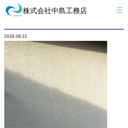
082201
2018.08.22