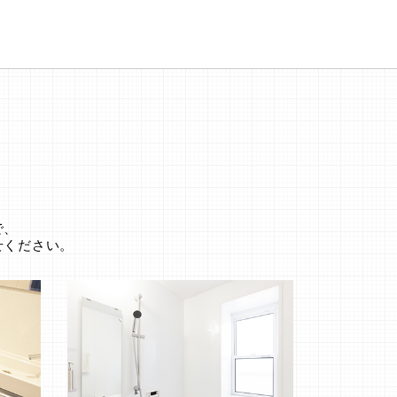
。
で、
せください。