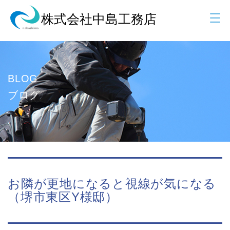
BLOG
ブログ
お隣が更地になると視線が気になる
（堺市東区Y様邸）