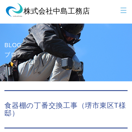
BLOG
ブログ
食器棚の丁番交換工事（堺市東区T様
邸）