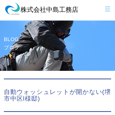
BLOG
ブログ
自動ウォッシュレットが開かない(堺
市中区I様邸)