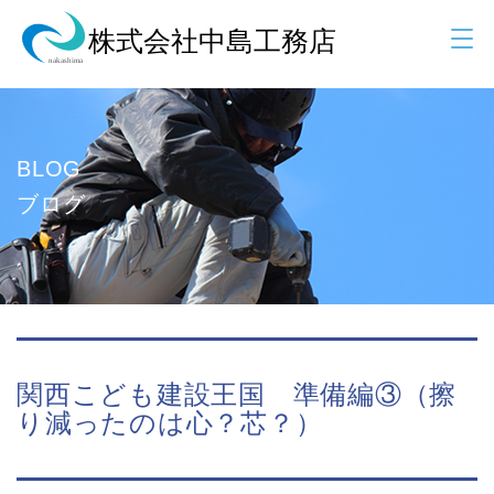
BLOG
ブログ
関西こども建設王国 準備編③（擦
り減ったのは心？芯？）