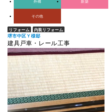
外構
新築
その他
リフォーム
内装リフォーム
堺市中区Ｙ様邸
建具戸車・レール工事