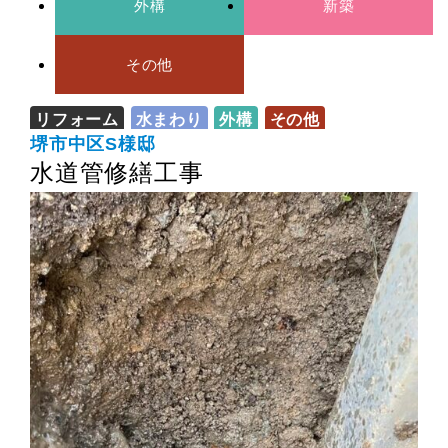
外構
新築
その他
リフォーム
水まわり
外構
その他
堺市中区S様邸
水道管修繕工事