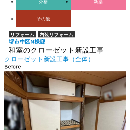
外構
新築
その他
リフォーム
内装リフォーム
堺市中区N様邸
和室のクローゼット新設工事
クローゼット新設工事（全体）
Before