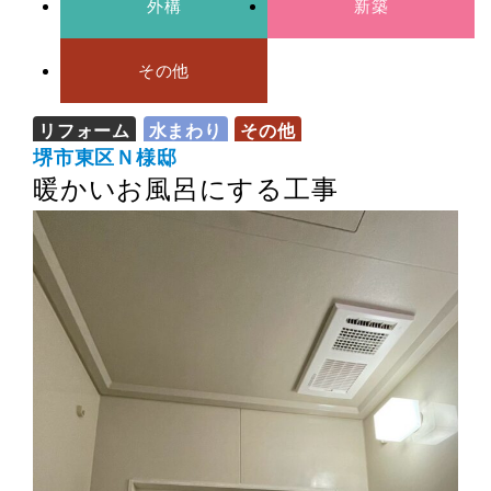
外構
新築
その他
リフォーム
水まわり
その他
堺市東区Ｎ様邸
暖かいお風呂にする工事