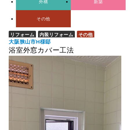
外構
新築
その他
リフォーム
内装リフォーム
その他
大阪狭山市H様邸
浴室外窓カバー工法