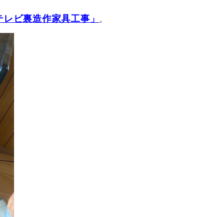
テレビ裏造作家具工事
」
。