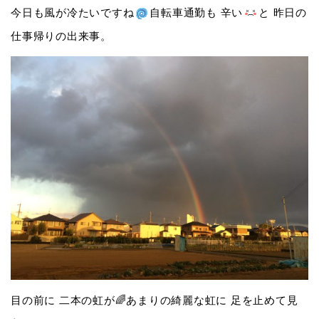
今日も風が冷たいですね
自転車通勤も 辛い
と 昨日の
仕事帰りの出来事。
目の前に 二本の虹が🌈あまりの綺麗な虹に 足を止めて見