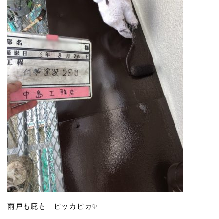
雨戸も庇も ピッカピカ✨