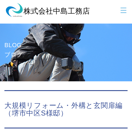
BLOG
ブログ
大規模リフォーム・外構と玄関扉編
（堺市中区S様邸）